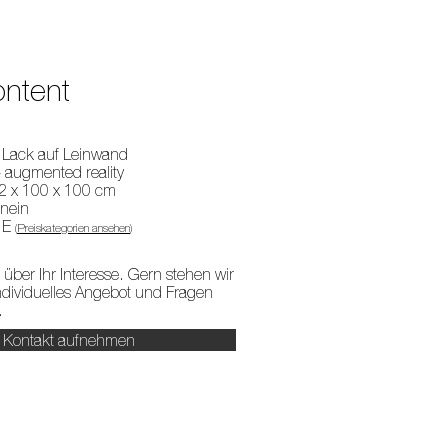
ontent
ck auf Leinwand
ted reality
100 x 100 cm
ein
: E
(
Preiskategorien ansehen
)
 über Ihr Interesse. Gern stehen wir
individuelles Angebot und Fragen
.
Kontakt aufnehmen